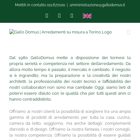
Skip
Mettiti in contatto 011.677.100
|
amministrazione@gallodomus.it
to
content
Facebook
Instagram
LinkedIn
English
version
Dal 1980 GalloDomus mette a disposizione dei torinesi la
propria serietà e competenza nel settore dell’arredamento. Da
allora molto tempo è passato, il mercato è cambiato, il negozio
si è ingrandito, ma la preparazione e la creatività dei nostri
architetti, la professionalità dei nostri tecnici e l’affidabilità dei
nostri collaboratori non sono mai cambiate. Oggi, siamo lieti di
potervi essere d’aiuto con le qualità che per tutti questi anni ci
hanno contraddistinto.
Offriamo ai nostri clienti la possibilità di scegliere tra una ampia
gamma di prodotti di arredamento per tutta la casa: cucina,
camera da letto, soggiorno, ma anche dettagli, complementi
d’arredo e di design. Offriamo la nostra fantasia, i nostri consigli,
la nostra competenza. Offriamo la possibilità di essere guidati