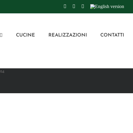
Facebook
Instagram
LinkedIn
English
version
CUCINE
REALIZZAZIONI
CONTATTI
014