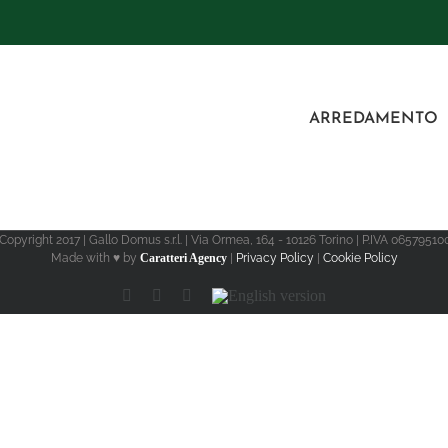
ARREDAMENTO
Copyright 2017 | Gallo Domus s.r.l. | Via Ormea, 164 - 10126 Torino | P.IVA 06579510
Made with ♥ by
Caratteri Agency
|
Privacy Policy
|
Cookie Policy
Facebook
Instagram
LinkedIn
English
version